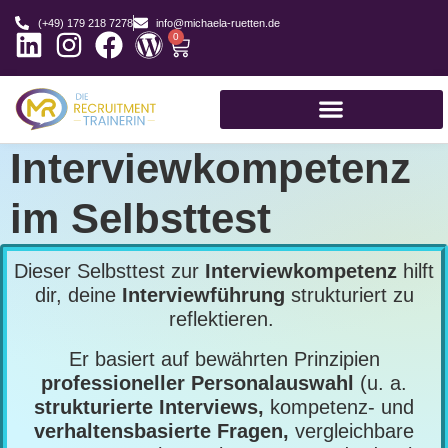
(+49) 179 218 7278
info@michaela-ruetten.de
0
Interviewkompetenz
im Selbsttest
Dieser Selbsttest zur
Interviewkompetenz
hilft
dir, deine
Interviewführung
strukturiert zu
reflektieren.
Er basiert auf bewährten Prinzipien
professioneller Personalauswahl
(u. a.
strukturierte Interviews,
kompetenz- und
verhaltensbasierte Fragen,
vergleichbare